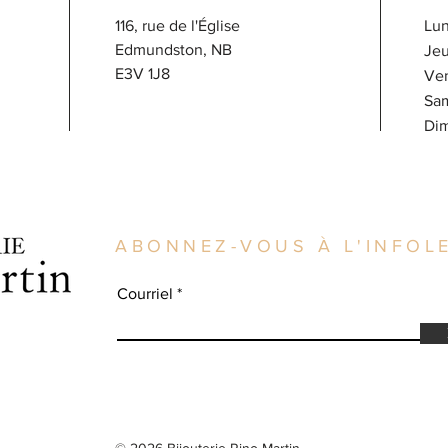
116, rue de l'Église
Lun
Edmundston, NB
J
E3V 1J8
V
Sa
​D
ABONNEZ-VOUS À L'INFOLE
Courriel