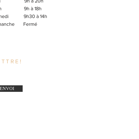
eu 9h à 20h
en 9h à 18h
medi 9h30 à 14h
imanche Fermé
TTRE!
ENVOI