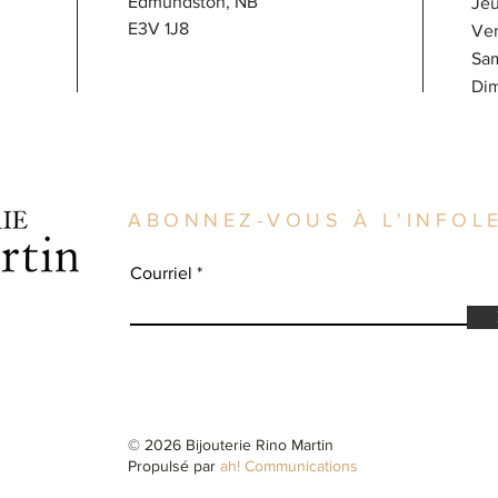
Edmundston, NB
J
E3V 1J8
V
Sa
​D
ABONNEZ-VOUS À L'INFOLE
Courriel
© 2026 Bijouterie Rino Martin
Propulsé par
ah! Communications