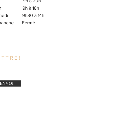
eu 9h à 20h
en 9h à 18h
medi 9h30 à 14h
imanche Fermé
TTRE!
ENVOI