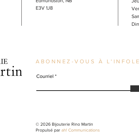
Edmundston, NB
J
E3V 1J8
V
Sa
​D
ABONNEZ-VOUS À L'INFOLE
Courriel
© 2026 Bijouterie Rino Martin
Propulsé par
ah! Communications