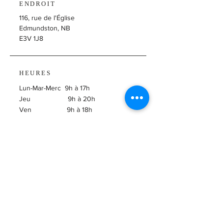
ENDROIT
116, rue de l'Église
Edmundston, NB
E3V 1J8
HEURES
Lun-Mar-Merc 9h à 17h
Jeu 9h à 20h
Ven 9h à 18h
Samedi 9h30 à 14h
​Dimanche Fermé
ABONNEZ-VOUS À
L'INFOLETTRE!