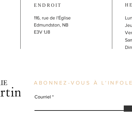
H
ENDROIT
116, rue de l'Église
Lun
Edmundston, NB
J
E3V 1J8
V
Sa
​D
ABONNEZ-VOUS À L'INFOLE
Courriel