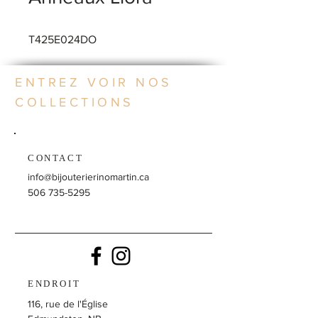
T425E024DO
ENTREZ VOIR NOS
COLLECTIONS
CONTACT
info@bijouterierinomartin.ca
506 735-5295
ENDROIT
116, rue de l'Église