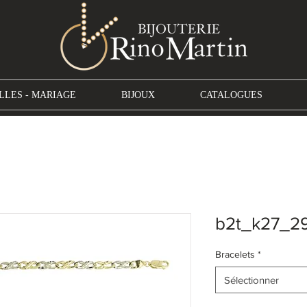
LLES - MARIAGE
BIJOUX
CATALOGUES
b2t_k27_2
Bracelets
*
Sélectionner