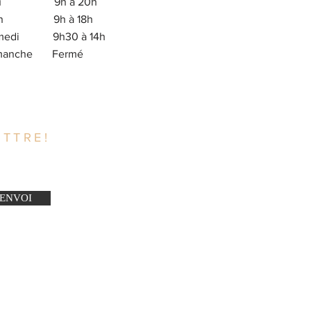
eu 9h à 20h
en 9h à 18h
medi 9h30 à 14h
imanche Fermé
TTRE!
ENVOI