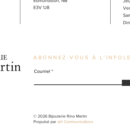
Edmundston, NB
J
E3V 1J8
V
Sa
​D
ABONNEZ-VOUS À L'INFOLE
Courriel
© 2026 Bijouterie Rino Martin
Propulsé par
ah! Communications