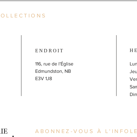
COLLECTIONS
H
ENDROIT
116, rue de l'Église
Lun
Edmundston, NB
J
E3V 1J8
V
Sa
​D
ABONNEZ-VOUS À L'INFOLE