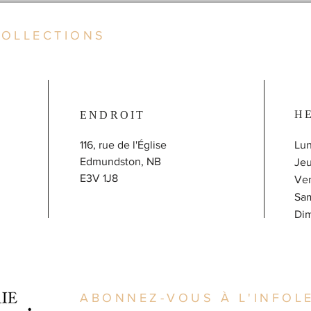
COLLECTIONS
H
ENDROIT
116, rue de l'Église
Lun
Edmundston, NB
J
E3V 1J8
V
Sa
​D
ABONNEZ-VOUS À L'INFOLE