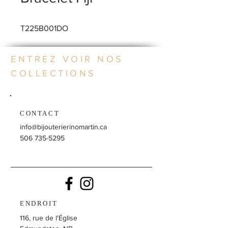
T225B001DO
ENTREZ VOIR NOS
COLLECTIONS
CONTACT
info@bijouterierinomartin.ca
506 735-5295
ENDROIT
116, rue de l'Église