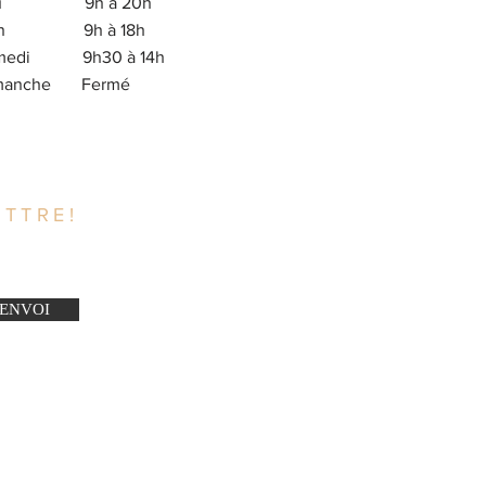
eu 9h à 20h
en 9h à 18h
medi 9h30 à 14h
imanche Fermé
TTRE!
ENVOI