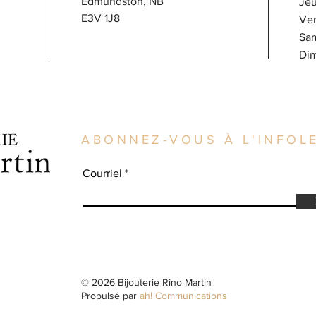
Edmundston, NB
J
E3V 1J8
V
Sa
​D
ABONNEZ-VOUS À L'INFOLE
Courriel
© 2026 Bijouterie Rino Martin
Propulsé par
ah! Communications