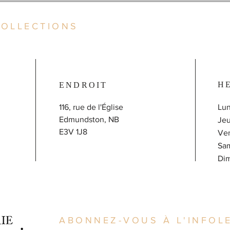
COLLECTIONS
H
ENDROIT
116, rue de l'Église
Lun
Edmundston, NB
J
E3V 1J8
V
Sa
​D
ABONNEZ-VOUS À L'INFOLE