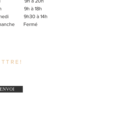
eu 9h à 20h
en 9h à 18h
medi 9h30 à 14h
imanche Fermé
TTRE!
ENVOI