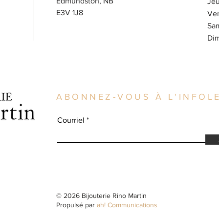
Edmundston, NB
J
E3V 1J8
V
Sa
​D
ABONNEZ-VOUS À L'INFOLE
Courriel
© 2026 Bijouterie Rino Martin
Propulsé par
ah! Communications