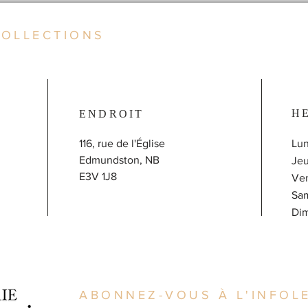
COLLECTIONS
H
ENDROIT
116, rue de l'Église
Lun
Edmundston, NB
J
E3V 1J8
V
Sa
​D
ABONNEZ-VOUS À L'INFOLE