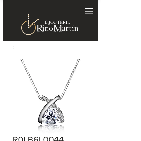
R0LB6L0044