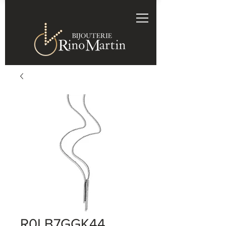
R0LB7GGK44