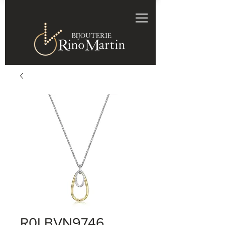
R0LBVN9746