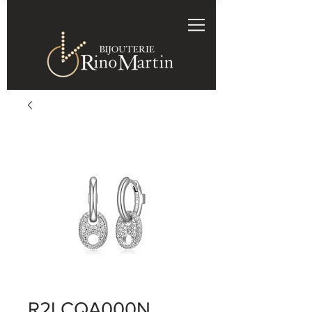
R2LCQA000N