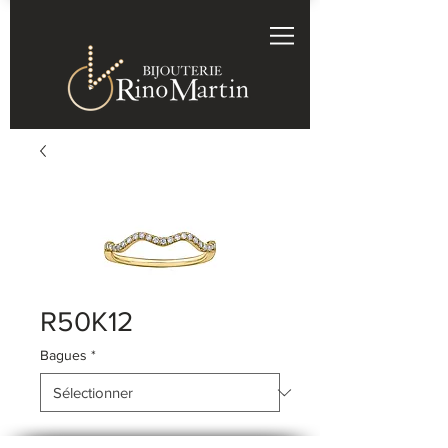
R50K12
Bagues
*