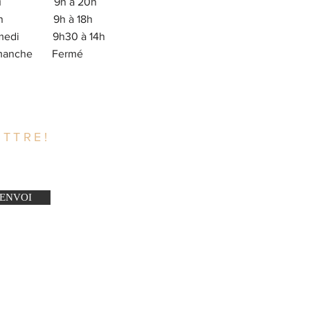
eu 9h à 20h
en 9h à 18h
medi 9h30 à 14h
imanche Fermé
TTRE!
ENVOI