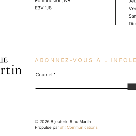
Edmundston, NB
J
E3V 1J8
V
Sa
​D
ABONNEZ-VOUS À L'INFOLE
Courriel
© 2026 Bijouterie Rino Martin
Propulsé par
ah! Communications